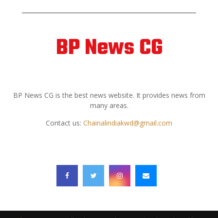
BP News CG
ABOUT US
BP News CG is the best news website. It provides news from
many areas.
Contact us:
Chainalindiakwd@gmail.com
FOLLOW US