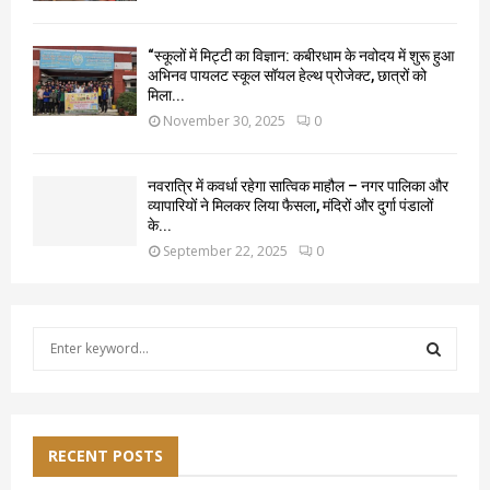
“स्कूलों में मिट्टी का विज्ञान: कबीरधाम के नवोदय में शुरू हुआ
अभिनव पायलट स्कूल सॉयल हेल्थ प्रोजेक्ट, छात्रों को
मिला...
November 30, 2025
0
नवरात्रि में कवर्धा रहेगा सात्विक माहौल – नगर पालिका और
व्यापारियों ने मिलकर लिया फैसला, मंदिरों और दुर्गा पंडालों
के...
September 22, 2025
0
S
e
a
S
r
c
E
h
RECENT POSTS
f
A