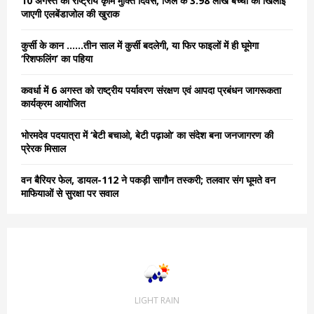
10 अगस्त को राष्ट्रीय कृमि मुक्ति दिवस, जिले के 3.98 लाख बच्चों को खिलाई
r
R
जाएगी एलबेंडाजोल की खुराक
:
C
कुर्सी के कान ……तीन साल में कुर्सी बदलेगी, या फिर फाइलों में ही घूमेगा
‘रिशफलिंग’ का पहिया
H
कवर्धा में 6 अगस्त को राष्ट्रीय पर्यावरण संरक्षण एवं आपदा प्रबंधन जागरूकता
कार्यक्रम आयोजित
भोरमदेव पदयात्रा में ‘बेटी बचाओ, बेटी पढ़ाओ’ का संदेश बना जनजागरण की
प्रेरक मिसाल
वन बैरियर फेल, डायल-112 ने पकड़ी सागौन तस्करी; तलवार संग घूमते वन
माफियाओं से सुरक्षा पर सवाल
LIGHT RAIN