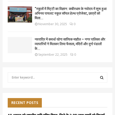
“स्कूलों में मिट्टी का विज्ञान: कबीरधाम के नवोदय में शुरू हुआ
अभिनव पायलट स्कूल सॉयल हेल्थ प्रोजेक्ट, छात्रों को
मिला...
November 30, 2025
0
नवरात्रि में कवर्धा रहेगा सात्विक माहौल – नगर पालिका और
व्यापारियों ने मिलकर लिया फैसला, मंदिरों और दुर्गा पंडालों
के...
September 22, 2025
0
S
e
a
S
r
c
E
h
RECENT POSTS
f
A
o