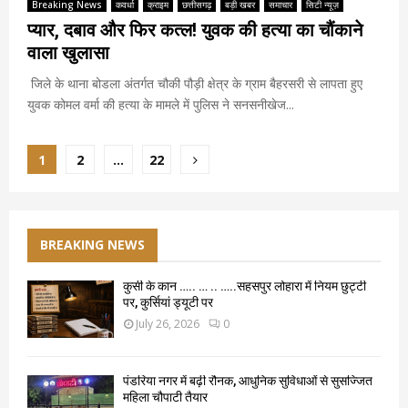
Breaking News
कवर्धा
क्राइम
छत्तीसगढ़
बड़ी खबर
समाचार
सिटी न्यूज़
प्यार, दबाव और फिर कत्ल! युवक की हत्या का चौंकाने
वाला खुलासा
जिले के थाना बोडला अंतर्गत चौकी पौड़ी क्षेत्र के ग्राम बैहरसरी से लापता हुए
युवक कोमल वर्मा की हत्या के मामले में पुलिस ने सनसनीखेज...
Posts
1
2
…
22
pagination
BREAKING NEWS
कुर्सी के कान ….. … .. …..सहसपुर लोहारा में नियम छुट्टी
पर, कुर्सियां ड्यूटी पर
July 26, 2026
0
पंडरिया नगर में बढ़ी रौनक, आधुनिक सुविधाओं से सुसज्जित
महिला चौपाटी तैयार