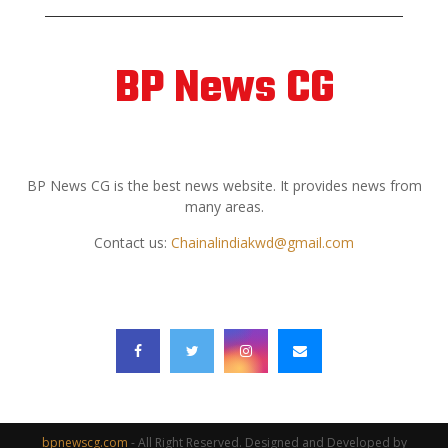
BP News CG
ABOUT US
BP News CG is the best news website. It provides news from
many areas.
Contact us:
Chainalindiakwd@gmail.com
FOLLOW US
bpnewscg.com
- All Right Reserved. Designed and Developed by