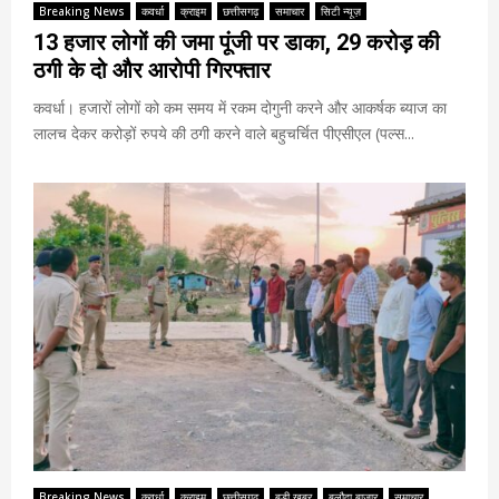
Breaking News
कवर्धा
क्राइम
छत्तीसगढ़
समाचार
सिटी न्यूज़
13 हजार लोगों की जमा पूंजी पर डाका, 29 करोड़ की
ठगी के दो और आरोपी गिरफ्तार
कवर्धा। हजारों लोगों को कम समय में रकम दोगुनी करने और आकर्षक ब्याज का
लालच देकर करोड़ों रुपये की ठगी करने वाले बहुचर्चित पीएसीएल (पल्स...
Breaking News
कवर्धा
क्राइम
छत्तीसगढ़
बड़ी खबर
बलौदा बाजार
समाचार