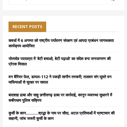
e
a
S
r
c
E
h
RECENT POSTS
f
A
o
कवर्धा में 6 अगस्त को राष्ट्रीय पर्यावरण संरक्षण एवं आपदा प्रबंधन जागरूकता
r
R
कार्यक्रम आयोजित
:
C
भोरमदेव पदयात्रा में ‘बेटी बचाओ, बेटी पढ़ाओ’ का संदेश बना जनजागरण की
प्रेरक मिसाल
H
वन बैरियर फेल, डायल-112 ने पकड़ी सागौन तस्करी; तलवार संग घूमते वन
माफियाओं से सुरक्षा पर सवाल
बादशाह ढाबा और साहू छत्तीसगढ़ ढाबा पर कार्रवाई, कानून व्यवस्था सुधारने में
कबीरधाम पुलिस सक्रिय
कुर्सी के कान………..श्रद्धा के नाम पर सौदा, अटल प्रतिमाओं में भ्रष्टाचार की
कहानी, जांच जरूरी कुर्सी के कान