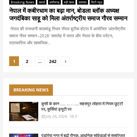
Breaking News
कवर्धा
छत्तीसगढ़
बड़ी खबर
समाचार
सिटी न्यूज़
नेपाल में कबीरधाम का बढ़ा मान, बोडला ब्लॉक अध्यक्ष
जगदंबिका साहू को मिला अंतर्राष्ट्रीय समाज गौरव सम्मान
नेपाल की राजधानी काठमांडू स्थित रॉयल बुटीक होटल में आयोजित ‘अंतर्राष्ट्रीय
समाज गौरव सम्मान–2026’ समारोह में भारत और नेपाल के बीच पर्यटन,
पत्रकारिता और सामाजिक...
Posts
1
2
…
242
pagination
BREAKING NEWS
कुर्सी के कान ….. … .. …..सहसपुर लोहारा में नियम छुट्टी
पर, कुर्सियां ड्यूटी पर
July 26, 2026
0
पंडरिया नगर में बढ़ी रौनक, आधुनिक सुविधाओं से सुसज्जित