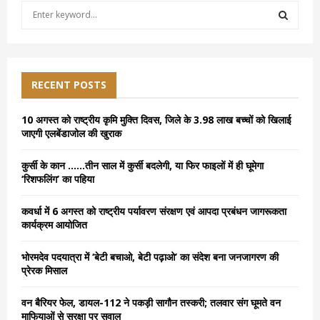
S
e
a
S
r
c
E
h
RECENT POSTS
f
A
o
10 अगस्त को राष्ट्रीय कृमि मुक्ति दिवस, जिले के 3.98 लाख बच्चों को खिलाई
r
R
जाएगी एलबेंडाजोल की खुराक
:
C
कुर्सी के कान ……तीन साल में कुर्सी बदलेगी, या फिर फाइलों में ही घूमेगा
‘रिशफलिंग’ का पहिया
H
कवर्धा में 6 अगस्त को राष्ट्रीय पर्यावरण संरक्षण एवं आपदा प्रबंधन जागरूकता
कार्यक्रम आयोजित
भोरमदेव पदयात्रा में ‘बेटी बचाओ, बेटी पढ़ाओ’ का संदेश बना जनजागरण की
प्रेरक मिसाल
वन बैरियर फेल, डायल-112 ने पकड़ी सागौन तस्करी; तलवार संग घूमते वन
माफियाओं से सुरक्षा पर सवाल