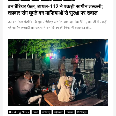
वन बैरियर फेल, डायल-112 ने पकड़ी सागौन तस्करी;
तलवार संग घूमते वन माफियाओं से सुरक्षा पर सवाल
उप वनमंडल पंडरिया के पूर्व परिक्षेत्र अंतर्गत कक्ष क्रमांक 511, कामठी में पकड़ी
गई सागौन तस्करी की घटना ने वन विभाग की निगरानी व्यवस्था की...
Breaking News
कवर्धा
छत्तीसगढ़
बड़ी खबर
समाचार
सिटी न्यूज़