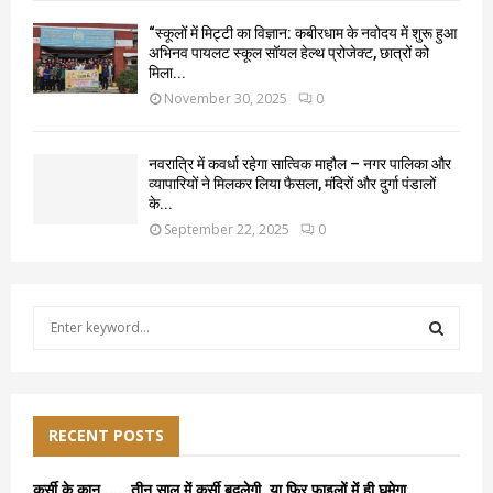
“स्कूलों में मिट्टी का विज्ञान: कबीरधाम के नवोदय में शुरू हुआ
अभिनव पायलट स्कूल सॉयल हेल्थ प्रोजेक्ट, छात्रों को
मिला...
November 30, 2025
0
नवरात्रि में कवर्धा रहेगा सात्विक माहौल – नगर पालिका और
व्यापारियों ने मिलकर लिया फैसला, मंदिरों और दुर्गा पंडालों
के...
September 22, 2025
0
S
e
a
S
r
c
E
h
RECENT POSTS
f
A
o
कुर्सी के कान ……तीन साल में कुर्सी बदलेगी, या फिर फाइलों में ही घूमेगा