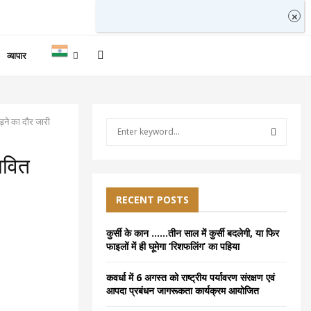
व्यापार
ुड़ने का दौर जारी
S
e
a
S
भावित
r
c
E
h
RECENT POSTS
f
A
o
कुर्सी के कान ……तीन साल में कुर्सी बदलेगी, या फिर
r
R
फाइलों में ही घूमेगा ‘रिशफलिंग’ का पहिया
:
C
कवर्धा में 6 अगस्त को राष्ट्रीय पर्यावरण संरक्षण एवं
आपदा प्रबंधन जागरूकता कार्यक्रम आयोजित
H