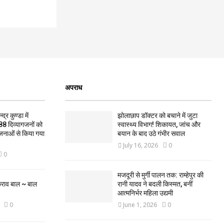
अपराध
द्र कुण्डा में
झोलाछाप डॉक्टर को बचाने में जुटा
88 दिव्यागजनों को
स्वास्थ्य विभाग! शिकायत, जांच और
जनाओं से किया गया
बयान के बाद उठे गंभीर सवाल
July 16, 2026
0
0
मजदूरी से मुर्गी पालन तक: राम्हेपुर की
कराव बाल ~ बाल
रानी यादव ने बदली किस्मत, बनीं
आत्मनिर्भर महिला उद्यमी
0
June 1, 2026
0