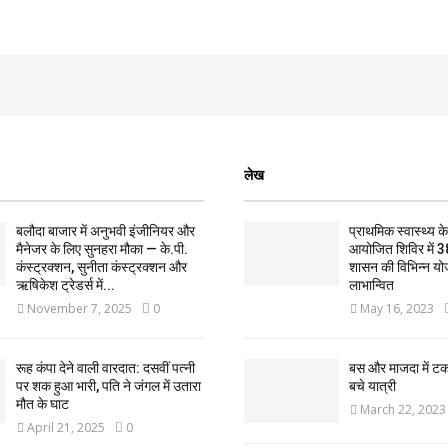
लेख
बलौदा बाजार में अनुभवी इंजीनियर और
प्राथमिक स्वास्थ्य केन्
मैनेजर के लिए सुनहरा मौका — के.पी.
आयोजित शिविर में 3
कंस्ट्रक्शन, सुनीता कंस्ट्रक्शन और
शासन की विभिन्न यो
ऋषिकेश ट्रेडर्स में...
लाभान्वित
November 7, 2025
0
May 16, 2023
रूह कंपा देने वाली वारदात: दसवीं पत्नी
बस और माजदा में ट
पर शक हुआ भारी, पति ने जंगल में उतारा
बचे यात्री
मौत के घाट
March 22, 2023
April 21, 2025
0