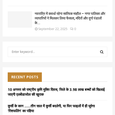
नवरात्रि में कवर्धा रहेगा सात्विक माहौल – नगर पालिका और
व्यापारियों ने मिलकर लिया फैसला, मंदिरों और दुर्गा पंडालों
के...
September 22, 2025
0
S
e
a
S
r
c
E
h
RECENT POSTS
f
A
o
10 अगस्त को राष्ट्रीय कृमि मुक्ति दिवस, जिले के 3.98 लाख बच्चों को खिलाई
r
R
जाएगी एलबेंडाजोल की खुराक
:
C
कुर्सी के कान ……तीन साल में कुर्सी बदलेगी, या फिर फाइलों में ही घूमेगा
‘रिशफलिंग’ का पहिया
H