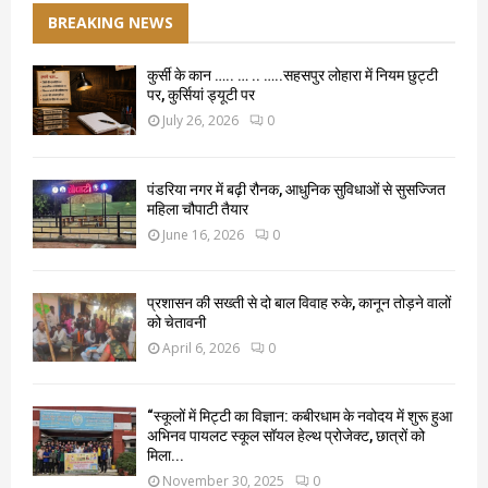
BREAKING NEWS
कुर्सी के कान ….. … .. …..सहसपुर लोहारा में नियम छुट्टी
पर, कुर्सियां ड्यूटी पर
July 26, 2026
0
पंडरिया नगर में बढ़ी रौनक, आधुनिक सुविधाओं से सुसज्जित
महिला चौपाटी तैयार
June 16, 2026
0
प्रशासन की सख्ती से दो बाल विवाह रुके, कानून तोड़ने वालों
को चेतावनी
April 6, 2026
0
“स्कूलों में मिट्टी का विज्ञान: कबीरधाम के नवोदय में शुरू हुआ
अभिनव पायलट स्कूल सॉयल हेल्थ प्रोजेक्ट, छात्रों को
मिला...
November 30, 2025
0