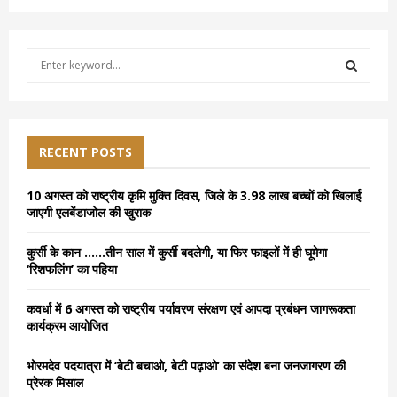
S
e
a
S
r
c
E
h
RECENT POSTS
f
A
o
10 अगस्त को राष्ट्रीय कृमि मुक्ति दिवस, जिले के 3.98 लाख बच्चों को खिलाई
r
R
जाएगी एलबेंडाजोल की खुराक
:
C
कुर्सी के कान ……तीन साल में कुर्सी बदलेगी, या फिर फाइलों में ही घूमेगा
‘रिशफलिंग’ का पहिया
H
कवर्धा में 6 अगस्त को राष्ट्रीय पर्यावरण संरक्षण एवं आपदा प्रबंधन जागरूकता
कार्यक्रम आयोजित
भोरमदेव पदयात्रा में ‘बेटी बचाओ, बेटी पढ़ाओ’ का संदेश बना जनजागरण की
प्रेरक मिसाल