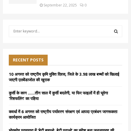
September 22, 2025
0
S
e
a
S
r
c
E
h
RECENT POSTS
f
A
o
10 अगस्त को राष्ट्रीय कृमि मुक्ति दिवस, जिले के 3.98 लाख बच्चों को खिलाई
r
R
जाएगी एलबेंडाजोल की खुराक
:
C
कुर्सी के कान ……तीन साल में कुर्सी बदलेगी, या फिर फाइलों में ही घूमेगा
‘रिशफलिंग’ का पहिया
H
कवर्धा में 6 अगस्त को राष्ट्रीय पर्यावरण संरक्षण एवं आपदा प्रबंधन जागरूकता
कार्यक्रम आयोजित
भोरमदेव पदयात्रा में ‘बेटी बचाओ, बेटी पढ़ाओ’ का संदेश बना जनजागरण की