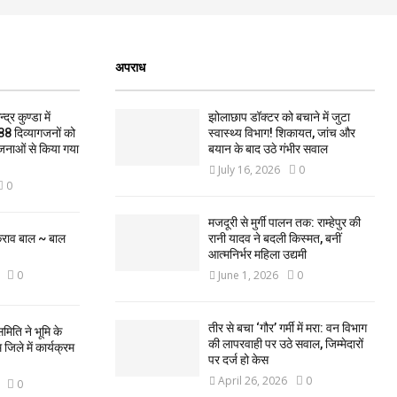
अपराध
द्र कुण्डा में
झोलाछाप डॉक्टर को बचाने में जुटा
88 दिव्यागजनों को
स्वास्थ्य विभाग! शिकायत, जांच और
जनाओं से किया गया
बयान के बाद उठे गंभीर सवाल
July 16, 2026
0
0
मजदूरी से मुर्गी पालन तक: राम्हेपुर की
कराव बाल ~ बाल
रानी यादव ने बदली किस्मत, बनीं
आत्मनिर्भर महिला उद्यमी
0
June 1, 2026
0
तीर से बचा ‘गौर’ गर्मी में मरा: वन विभाग
मिति ने भूमि के
की लापरवाही पर उठे सवाल, जिम्मेदारों
िले में कार्यक्रम
पर दर्ज हो केस
April 26, 2026
0
0