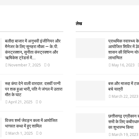
लेख
बलौदा बाजार में अनुभवी इंजीनियर और
प्राथमिक स्वास्थ्य केन्
मैनेजर के लिए सुनहरा मौका — के.पी.
आयोजित शिविर में 3
कंस्ट्रक्शन, सुनीता कंस्ट्रक्शन और
शासन की विभिन्न यो
ऋषिकेश ट्रेडर्स में...
लाभान्वित
November 7, 2025
0
May 16, 2023
रूह कंपा देने वाली वारदात: दसवीं पत्नी
बस और माजदा में ट
पर शक हुआ भारी, पति ने जंगल में उतारा
बचे यात्री
मौत के घाट
March 22, 2023
April 21, 2025
0
छत्तीसगढ़ एग्रीकान स
विजय शर्मा जेवड़न कला में आयोजित
सभी के लिए कबीरधाम ज
भागवत कथा में हुए शामिल
का शुभारम्भ किया
March 1, 2025
0
March 19, 2023