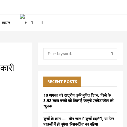
व्यापार
S
e
a
S
बकारी
r
c
E
h
RECENT POSTS
f
A
o
10 अगस्त को राष्ट्रीय कृमि मुक्ति दिवस, जिले के
r
R
3.98 लाख बच्चों को खिलाई जाएगी एलबेंडाजोल की
:
खुराक
C
कुर्सी के कान ……तीन साल में कुर्सी बदलेगी, या फिर
H
फाइलों में ही घूमेगा ‘रिशफलिंग’ का पहिया