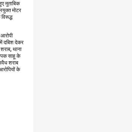
हुए मुताबिक
रयुक्त मोटर
िरूद्ध
े आरोपी
में दबिश देकर
ी शराब, थाना
ीपक साहू के
 अवैध शराब
आरोपियों के