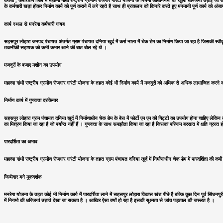
कवर्धा , कबीरधाम जिले में महात्मा गांधी राष्ट्रीय ग्रामीण रोजगार गारंटी योजना के नियमो अधिनियमों का खुला धज्जियां उड़ाई जा
के कर्मचारी खड़ा होकर निर्माण कार्य को पूर्ण कराने में लगे रहते है साथ ही प्राकलन को किनारे करते हुए मनमानी पूर्ण कार्य को अंजाम
कार्य स्थल से मनरेगा कर्मचारी गायब
सहसपुर लोहारा जनपद पंचायत अंतर्गत ग्राम पंचायत दनिया खुर्द में कर्रा नाला में चेक डेम का निर्माण किया जा रहा है जिसकी स्वीकृ
तकनीकी सहायक को कभी कभार आने की बात बोल रहे थे ।
मजदूरों के बजाए मशीन का उपयोग
महात्मा गांधी राष्ट्रीय ग्रामीण रोजगार गारंटी योजना के तहत कोई भी निर्माण कार्य में मजदूरों को अधिक से अधिक लाभान्वित करन
निर्माण कार्य में गुणवत्ता दरकिनार
सहसपुर लोहारा ग्राम पंचायत दनिया खुर्द में निर्माणाधीन चेक डेम के बेस में फोर्टी एम एम की गिट्टी का उपयोग होना चाहिए लेकि
का मिश्रण किया जा रहा है जो पर्याप्त नहीं हैं । गुणवत्ता के साथ समझौता किया जा रहा है जिसका परिणाम बरसात में क्षति ग्रस्
पारदर्शिता का अभाव
महात्मा गांधी राष्ट्रीय ग्रामीण रोजगार गारंटी योजना के तहत ग्राम पंचायत दनिया खुर्द में निर्माणाधीन चेक डेम में पारदर्श
जिम्मेदार बने मुकदर्शक
मनरेगा योजना के तहत कोई भी निर्माण कार्य में पारदर्शिता लाने में सहसपुर लोहारा विकास खंड पीछे है बल्कि कुछ दिन पूर्व सि
में नियमो की धज्जियां उड़ाते देखा जा सकता है । आखिर ऐसा क्यों हो रहा है इसकी सूक्ष्मता से जांच पड़ताल की जरूरत है ।