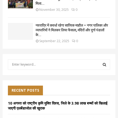
मिला...
November 30, 2025
0
नवरात्रि में कवर्धा रहेगा सात्विक माहौल – नगर पालिका और
व्यापारियों ने मिलकर लिया फैसला, मंदिरों और दुर्गा पंडालों
के...
September 22, 2025
0
S
e
a
S
r
c
E
h
RECENT POSTS
f
A
o
10 अगस्त को राष्ट्रीय कृमि मुक्ति दिवस, जिले के 3.98 लाख बच्चों को खिलाई
r
R
जाएगी एलबेंडाजोल की खुराक
:
C