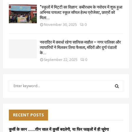
“स्कूलों में मिट्टी का विज्ञान: कबीरधाम के नवोदय में शुरू हुआ
अभिनव पायलट स्कूल सॉयल हेल्थ प्रोजेक्ट, छात्रों को
मिला...
November 30, 2025
0
नवरात्रि में कवर्धा रहेगा सात्विक माहौल – नगर पालिका और
व्यापारियों ने मिलकर लिया फैसला, मंदिरों और दुर्गा पंडालों
के...
September 22, 2025
0
S
e
a
S
r
c
E
h
RECENT POSTS
f
A
o
कुर्सी के कान ……तीन साल में कुर्सी बदलेगी, या फिर फाइलों में ही घूमेगा