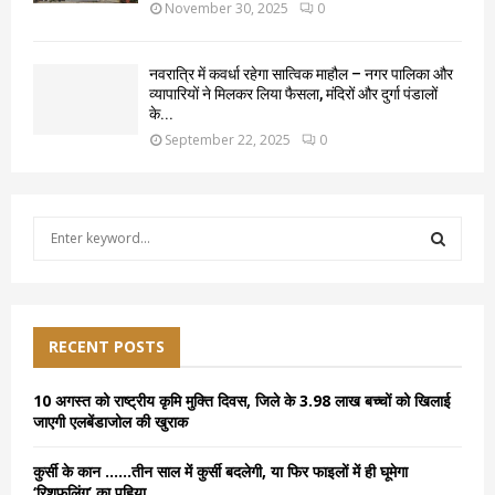
November 30, 2025
0
नवरात्रि में कवर्धा रहेगा सात्विक माहौल – नगर पालिका और
व्यापारियों ने मिलकर लिया फैसला, मंदिरों और दुर्गा पंडालों
के...
September 22, 2025
0
S
e
a
S
r
c
E
h
RECENT POSTS
f
A
o
10 अगस्त को राष्ट्रीय कृमि मुक्ति दिवस, जिले के 3.98 लाख बच्चों को खिलाई
r
R
जाएगी एलबेंडाजोल की खुराक
:
C
कुर्सी के कान ……तीन साल में कुर्सी बदलेगी, या फिर फाइलों में ही घूमेगा
‘रिशफलिंग’ का पहिया