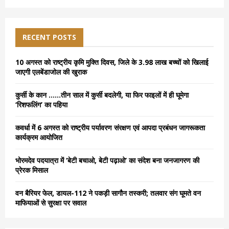
a
S
r
c
E
h
RECENT POSTS
f
A
o
10 अगस्त को राष्ट्रीय कृमि मुक्ति दिवस, जिले के 3.98 लाख बच्चों को खिलाई
r
R
जाएगी एलबेंडाजोल की खुराक
:
C
कुर्सी के कान ……तीन साल में कुर्सी बदलेगी, या फिर फाइलों में ही घूमेगा
‘रिशफलिंग’ का पहिया
H
कवर्धा में 6 अगस्त को राष्ट्रीय पर्यावरण संरक्षण एवं आपदा प्रबंधन जागरूकता
कार्यक्रम आयोजित
भोरमदेव पदयात्रा में ‘बेटी बचाओ, बेटी पढ़ाओ’ का संदेश बना जनजागरण की
प्रेरक मिसाल
वन बैरियर फेल, डायल-112 ने पकड़ी सागौन तस्करी; तलवार संग घूमते वन
माफियाओं से सुरक्षा पर सवाल