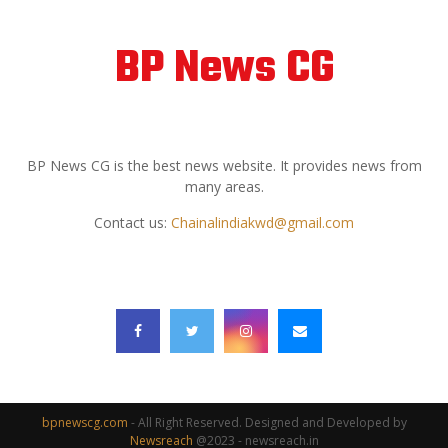
BP News CG
ABOUT US
BP News CG is the best news website. It provides news from
many areas.
Contact us:
Chainalindiakwd@gmail.com
FOLLOW US
bpnewscg.com
- All Right Reserved. Designed and Developed by
Newsreach
@2023 - newsreach.in