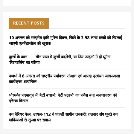
a
S
r
c
E
h
RECENT POSTS
f
A
o
10 अगस्त को राष्ट्रीय कृमि मुक्ति दिवस, जिले के 3.98 लाख बच्चों को खिलाई
r
R
जाएगी एलबेंडाजोल की खुराक
:
C
कुर्सी के कान ……तीन साल में कुर्सी बदलेगी, या फिर फाइलों में ही घूमेगा
‘रिशफलिंग’ का पहिया
H
कवर्धा में 6 अगस्त को राष्ट्रीय पर्यावरण संरक्षण एवं आपदा प्रबंधन जागरूकता
कार्यक्रम आयोजित
भोरमदेव पदयात्रा में ‘बेटी बचाओ, बेटी पढ़ाओ’ का संदेश बना जनजागरण की
प्रेरक मिसाल
वन बैरियर फेल, डायल-112 ने पकड़ी सागौन तस्करी; तलवार संग घूमते वन
माफियाओं से सुरक्षा पर सवाल