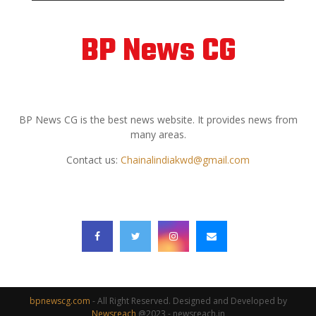
BP News CG
ABOUT US
BP News CG is the best news website. It provides news from
many areas.
Contact us:
Chainalindiakwd@gmail.com
FOLLOW US
bpnewscg.com
- All Right Reserved. Designed and Developed by
Newsreach
@2023 - newsreach.in