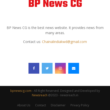
BP News CG
ABOUT US
BP News CG is the best news website. It provides news from
many areas.
Contact us:
Chainalindiakwd@gmail.com
FOLLOW US
bpnewscg.com
- All Right Reserved. Designed and Developed by
Newsreach
@2023 - newsreach.in
About Us
Contact
Disclaimer
Privacy Policy