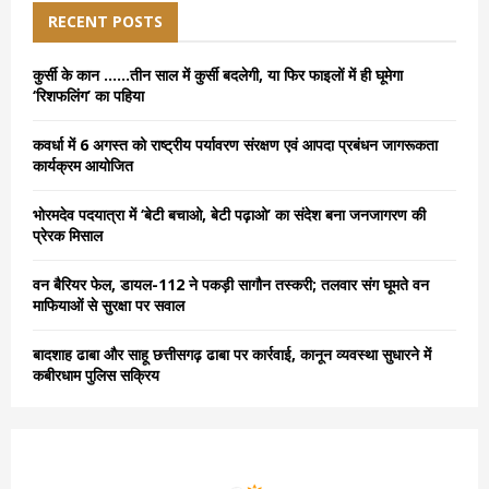
E
h
RECENT POSTS
f
A
o
कुर्सी के कान ……तीन साल में कुर्सी बदलेगी, या फिर फाइलों में ही घूमेगा
r
R
‘रिशफलिंग’ का पहिया
:
C
कवर्धा में 6 अगस्त को राष्ट्रीय पर्यावरण संरक्षण एवं आपदा प्रबंधन जागरूकता
कार्यक्रम आयोजित
H
भोरमदेव पदयात्रा में ‘बेटी बचाओ, बेटी पढ़ाओ’ का संदेश बना जनजागरण की
प्रेरक मिसाल
वन बैरियर फेल, डायल-112 ने पकड़ी सागौन तस्करी; तलवार संग घूमते वन
माफियाओं से सुरक्षा पर सवाल
बादशाह ढाबा और साहू छत्तीसगढ़ ढाबा पर कार्रवाई, कानून व्यवस्था सुधारने में
कबीरधाम पुलिस सक्रिय