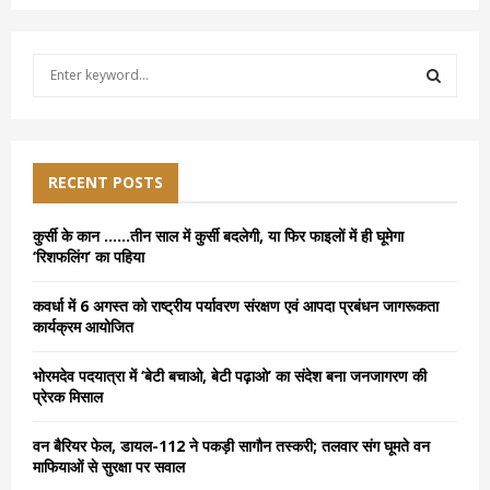
S
e
a
S
r
c
E
h
RECENT POSTS
f
A
o
कुर्सी के कान ……तीन साल में कुर्सी बदलेगी, या फिर फाइलों में ही घूमेगा
r
R
‘रिशफलिंग’ का पहिया
:
C
कवर्धा में 6 अगस्त को राष्ट्रीय पर्यावरण संरक्षण एवं आपदा प्रबंधन जागरूकता
कार्यक्रम आयोजित
H
भोरमदेव पदयात्रा में ‘बेटी बचाओ, बेटी पढ़ाओ’ का संदेश बना जनजागरण की
प्रेरक मिसाल
वन बैरियर फेल, डायल-112 ने पकड़ी सागौन तस्करी; तलवार संग घूमते वन
माफियाओं से सुरक्षा पर सवाल