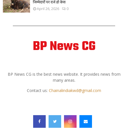
जिम्मेदारों पर दर्ज हो केस
April 26, 2026
0
BP News CG
ABOUT US
BP News CG is the best news website. It provides news from
many areas.
Contact us:
Chainalindiakwd@gmail.com
FOLLOW US