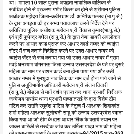
था। मामला 10 साल पुराना अपहृता नाबालिक बालिका से
संबंधित होने से प्रकरण गंभीर किस्म का होने से श्रीमान पुलिस
अधीक्षक महोदय जिला-कबीरधाम डाँ. अभिषेक पल्लव (भा.पु.से.)
के द्वारा अपहृता की हर संभव पतातलाश करने निर्देश देने पर
अतिरिक्त पुलिस अधीक्षक महोदय श्री विकास कुमार(भा.पु.से.)
एवं श्री पुष्पेन्द्र बघेल (रा.पु.से.) के द्वारा केश डायरी अवलोकन
करने पर आधार कार्ड प्राप्त कर आधार कार्ड नम्बर को च्वाईस
सेंटर में सर्च कराने निर्देशित करने पर उक्त आधार नम्बर को
च्वाईस सेंटर से सर्च कराया गया जो उक्त आधार नम्बर में ग्राम
मवई घनश्याम बांगरमऊ जिला उन्नाव उत्तरप्रदेश के पते पर दुसरे
महिला का नाम पर राशन कार्ड बना होना पाया गया और उसी
आधार नम्बर में गुमशुदा नाबालिक का नाम दर्ज होना पाये जाने से
पुलिस अनुविभागीय अधिकारी महोदय श्री संजय तिवारी
(रा.पु.से.) बोडला से मार्ग दर्शन प्राप्त कर थाना प्रभारी निरीक्षक
जन्मेजय पाण्डेय थाना प्रभारी पाण्डातराई के द्वारा विशेष टीम
गटित कर सउनि रघुवंश पाटिल के नेतृत्व में आरक्षक-शिवाकांत
शर्मा महिला आरक्षक सुलोचनी साहू को उन्नाव उत्तरप्रदेश रवाना
किया गया था जो टीम के द्वारा आधार लिंक के बताये स्थान पर
जाकर बारिकी से तस्दीक जांच कर उर्मिला यादव नाम की महिला
को थाना-पाण्डातराई के अपराध क्रमांक-94/2015 धारा-363