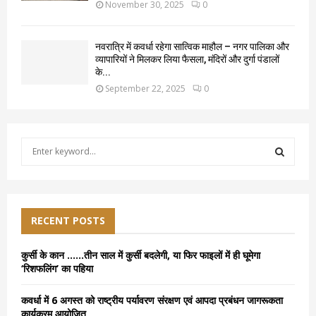
November 30, 2025
0
नवरात्रि में कवर्धा रहेगा सात्विक माहौल – नगर पालिका और
व्यापारियों ने मिलकर लिया फैसला, मंदिरों और दुर्गा पंडालों
के...
September 22, 2025
0
S
e
a
S
r
c
E
h
RECENT POSTS
f
A
o
कुर्सी के कान ……तीन साल में कुर्सी बदलेगी, या फिर फाइलों में ही घूमेगा
r
R
‘रिशफलिंग’ का पहिया
:
C
कवर्धा में 6 अगस्त को राष्ट्रीय पर्यावरण संरक्षण एवं आपदा प्रबंधन जागरूकता
कार्यक्रम आयोजित