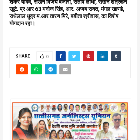
शंकर यादव, सउनि विजय बंजारा, संतोष लोधी, सउनि शत्रुहन
खूटे. प्र आर 63 मनोज सिंह, आर. अजय रावत, मंगल खाण्डे,
राधेलाल धुव्र म.आर तारण मिरे, बबीता श्रीवास, का विशेष
योगदान रहा।
SHARE
0