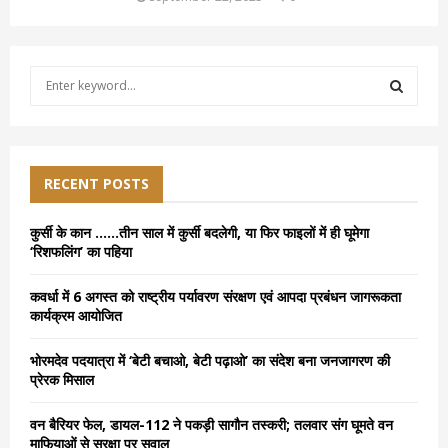
S
e
a
S
r
c
E
h
RECENT POSTS
f
A
o
कुर्सी के कान ……तीन साल में कुर्सी बदलेगी, या फिर फाइलों में ही घूमेगा
r
R
‘रिशफलिंग’ का पहिया
:
C
कवर्धा में 6 अगस्त को राष्ट्रीय पर्यावरण संरक्षण एवं आपदा प्रबंधन जागरूकता
कार्यक्रम आयोजित
H
भोरमदेव पदयात्रा में ‘बेटी बचाओ, बेटी पढ़ाओ’ का संदेश बना जनजागरण की
प्रेरक मिसाल
वन बैरियर फेल, डायल-112 ने पकड़ी सागौन तस्करी; तलवार संग घूमते वन
माफियाओं से सुरक्षा पर सवाल