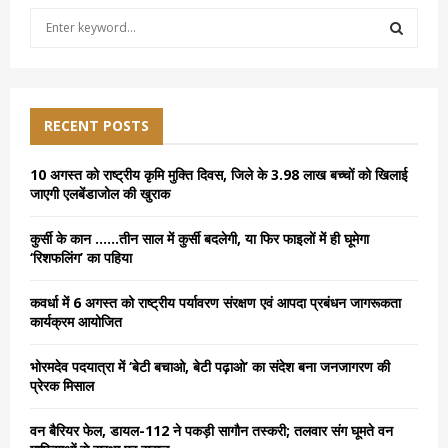
S
e
a
S
r
c
E
h
RECENT POSTS
f
A
o
10 अगस्त को राष्ट्रीय कृमि मुक्ति दिवस, जिले के 3.98 लाख बच्चों को खिलाई
r
R
जाएगी एलबेंडाजोल की खुराक
:
C
कुर्सी के कान ……तीन साल में कुर्सी बदलेगी, या फिर फाइलों में ही घूमेगा
‘रिशफलिंग’ का पहिया
H
कवर्धा में 6 अगस्त को राष्ट्रीय पर्यावरण संरक्षण एवं आपदा प्रबंधन जागरूकता
कार्यक्रम आयोजित
भोरमदेव पदयात्रा में ‘बेटी बचाओ, बेटी पढ़ाओ’ का संदेश बना जनजागरण की
प्रेरक मिसाल
वन बैरियर फेल, डायल-112 ने पकड़ी सागौन तस्करी; तलवार संग घूमते वन