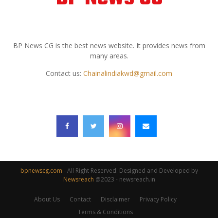
ABOUT US
BP News CG is the best news website. It provides news from
many areas.
Contact us:
Chainalindiakwd@gmail.com
FOLLOW US
bpnewscg.com
- All Right Reserved. Designed and Developed by
Newsreach
@2023 - newsreach.in
About Us
Contact
Disclaimer
Privacy Policy
Terms & Conditions