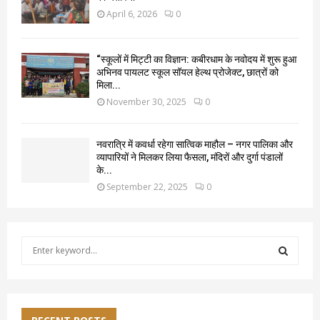
April 6, 2026
0
“स्कूलों में मिट्टी का विज्ञान: कबीरधाम के नवोदय में शुरू हुआ
अभिनव पायलट स्कूल सॉयल हेल्थ प्रोजेक्ट, छात्रों को
मिला...
November 30, 2025
0
नवरात्रि में कवर्धा रहेगा सात्विक माहौल – नगर पालिका और
व्यापारियों ने मिलकर लिया फैसला, मंदिरों और दुर्गा पंडालों
के...
September 22, 2025
0
S
e
a
S
r
c
E
h