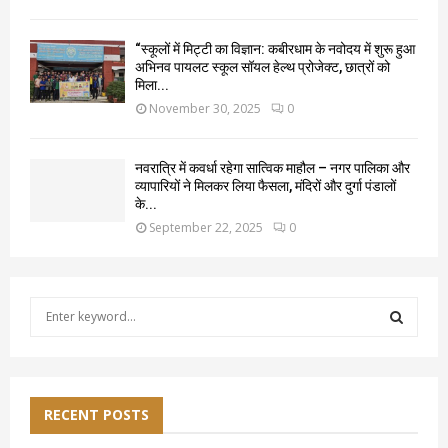
“स्कूलों में मिट्टी का विज्ञान: कबीरधाम के नवोदय में शुरू हुआ
अभिनव पायलट स्कूल सॉयल हेल्थ प्रोजेक्ट, छात्रों को
मिला...
November 30, 2025
0
नवरात्रि में कवर्धा रहेगा सात्विक माहौल – नगर पालिका और
व्यापारियों ने मिलकर लिया फैसला, मंदिरों और दुर्गा पंडालों
के...
September 22, 2025
0
S
e
a
S
r
c
E
h
RECENT POSTS
f
A