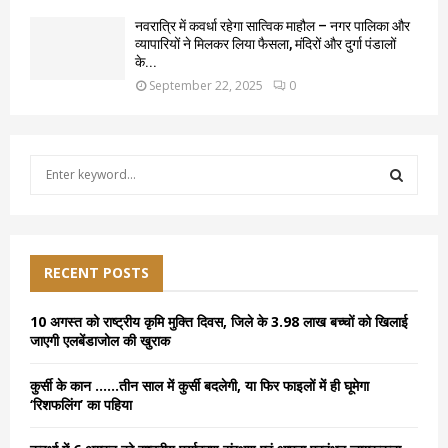
नवरात्रि में कवर्धा रहेगा सात्विक माहौल – नगर पालिका और
व्यापारियों ने मिलकर लिया फैसला, मंदिरों और दुर्गा पंडालों
के...
September 22, 2025
0
S
e
a
S
r
c
E
h
RECENT POSTS
f
A
o
10 अगस्त को राष्ट्रीय कृमि मुक्ति दिवस, जिले के 3.98 लाख बच्चों को खिलाई
r
R
जाएगी एलबेंडाजोल की खुराक
:
C
कुर्सी के कान ……तीन साल में कुर्सी बदलेगी, या फिर फाइलों में ही घूमेगा
‘रिशफलिंग’ का पहिया
H