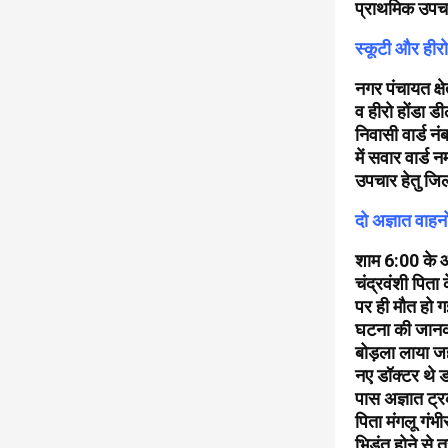
प्राथमिक उपचा
स्कूटी और हीरो
नगर पंचायत क्
व हीरो होंडा ड
निवासी वार्ड न
में सवार वार्ड 
उपचार हेतु जि
दो अज्ञात वाहनो
शाम 6:00 के आ
चंद्रवंशी पित
पर ही मौत हो ग
घटना की जानकार
बोड़ला लाया जहा
नए डॉक्टर थे ड
पास अज्ञात ट्र
पिता मंगलू गं
भिड़ंत होने से 