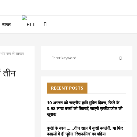
व्यापार
गंभीर रूप से घायल
S
e
a
S
ं तीन
r
c
E
h
RECENT POSTS
f
A
o
10 अगस्त को राष्ट्रीय कृमि मुक्ति दिवस, जिले के
r
R
3.98 लाख बच्चों को खिलाई जाएगी एलबेंडाजोल की
:
खुराक
C
कुर्सी के कान ……तीन साल में कुर्सी बदलेगी, या फिर
H
फाइलों में ही घूमेगा ‘रिशफलिंग’ का पहिया