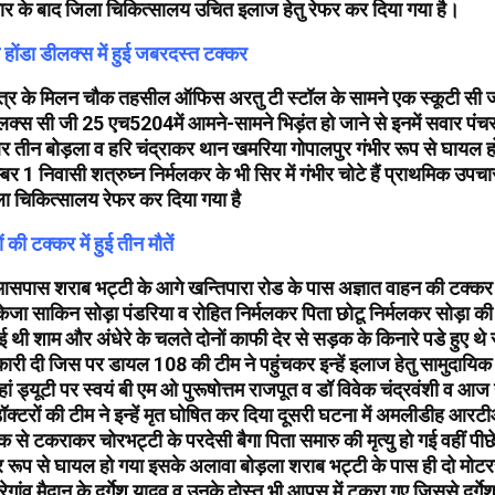
र के बाद जिला चिकित्सालय उचित इलाज हेतु रेफर कर दिया गया है।
 होंडा डीलक्स में हुई जबरदस्त टक्कर
षेत्र के मिलन चौक तहसील ऑफिस अरतु टी स्टॉल के सामने एक स्कूटी स
ीलक्स सी जी 25 एच5204में आमने-सामने भिड़ंत हो जाने से इनमें सवार पंच
ंबर तीन बोड़ला व हरि चंद्राकर थान खमरिया गोपालपुर गंभीर रूप से घायल हो
नम्बर 1 निवासी शत्रुघ्न निर्मलकर के भी सिर में गंभीर चोटे हैं प्राथमिक उप
ला चिकित्सालय रेफर कर दिया गया है
ं की टक्कर में हुई तीन मौतें
सपास शराब भट्टी के आगे खन्तिपारा रोड के पास अज्ञात वाहन की टक्क
ा केजा साकिन सोड़ा पंडरिया व रोहित निर्मलकर पिता छोटू निर्मलकर सोड़ा 
ई थी शाम और अंधेरे के चलते दोनों काफी देर से सड़क के किनारे पडे हुए थे र
ी दी जिस पर डायल 108 की टीम ने पहुंचकर इन्हें इलाज हेतु सामुदायिक स्व
ं ड्यूटी पर स्वयं बी एम ओ पुरूषोत्तम राजपूत व डॉ विवेक चंद्रवंशी व आज
ॉक्टरों की टीम ने इन्हें मृत घोषित कर दिया दूसरी घटना में अमलीडीह आरट
क से टकराकर चोरभट्टी के परदेसी बैगा पिता समारु की मृत्यु हो गई वहीं पीछे
भीर रूप से घायल हो गया इसके अलावा बोड़ला शराब भट्टी के पास ही दो मोटर
तरेगांव मैदान के दुर्गेश यादव व उनके दोस्त भी आपस में टकरा गए जिससे दुर्ग