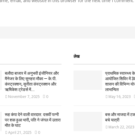
me, email, and website in this browser for the next time I comment.
लेख
बलौदा बाजार में अनुभवी इंजीनियर और
प्राथमिक स्वास्थ्य केन्
मैनेजर के लिए सुनहरा मौका — के.पी.
आयोजित शिविर में 3
कंस्ट्रक्शन, सुनीता कंस्ट्रक्शन और
शासन की विभिन्न यो
ऋषिकेश ट्रेडर्स में...
लाभान्वित
November 7, 2025
0
May 16, 2023
रूह कंपा देने वाली वारदात: दसवीं पत्नी
बस और माजदा में ट
पर शक हुआ भारी, पति ने जंगल में उतारा
बचे यात्री
मौत के घाट
March 22, 2023
April 21, 2025
0