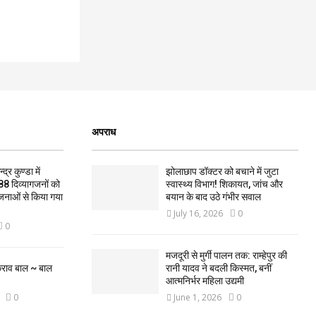
अपराध
द्र कुण्डा में
झोलाछाप डॉक्टर को बचाने में जुटा
88 दिव्यागजनों को
स्वास्थ्य विभाग! शिकायत, जांच और
जनाओं से किया गया
बयान के बाद उठे गंभीर सवाल
July 16, 2026
0
0
मजदूरी से मुर्गी पालन तक: राम्हेपुर की
कराव बाल ~ बाल
रानी यादव ने बदली किस्मत, बनीं
आत्मनिर्भर महिला उद्यमी
0
June 1, 2026
0