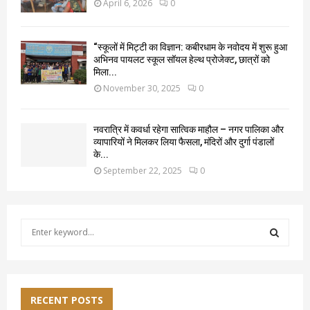
April 6, 2026
0
“स्कूलों में मिट्टी का विज्ञान: कबीरधाम के नवोदय में शुरू हुआ
अभिनव पायलट स्कूल सॉयल हेल्थ प्रोजेक्ट, छात्रों को
मिला...
November 30, 2025
0
नवरात्रि में कवर्धा रहेगा सात्विक माहौल – नगर पालिका और
व्यापारियों ने मिलकर लिया फैसला, मंदिरों और दुर्गा पंडालों
के...
September 22, 2025
0
S
e
a
S
r
c
E
h
RECENT POSTS