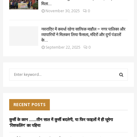
मिला...
November 30, 2025
0
नवरात्रि में कवर्धा रहेगा सात्विक माहौल – नगर पालिका और
व्यापारियों ने मिलकर लिया फैसला, मंदिरों और दुर्गा पंडालों
के...
September 22, 2025
0
S
e
a
S
r
c
E
h
RECENT POSTS
f
A
o
कुर्सी के कान ……तीन साल में कुर्सी बदलेगी, या फिर फाइलों में ही घूमेगा
r
R
‘रिशफलिंग’ का पहिया
:
C