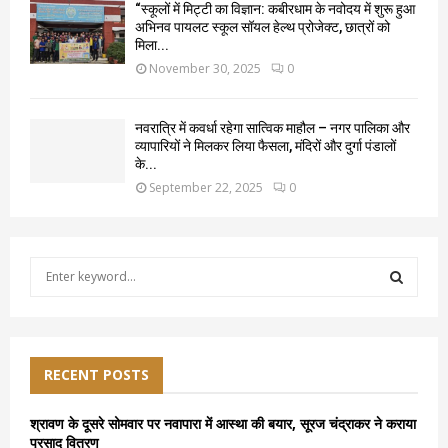
“स्कूलों में मिट्टी का विज्ञान: कबीरधाम के नवोदय में शुरू हुआ
अभिनव पायलट स्कूल सॉयल हेल्थ प्रोजेक्ट, छात्रों को
मिला...
November 30, 2025
0
नवरात्रि में कवर्धा रहेगा सात्विक माहौल – नगर पालिका और
व्यापारियों ने मिलकर लिया फैसला, मंदिरों और दुर्गा पंडालों
के...
September 22, 2025
0
S
e
a
S
r
c
E
h
RECENT POSTS
f
A
o
श्रावण के दूसरे सोमवार पर नवापारा में आस्था की बयार, सूरज चंद्राकर ने कराया
r
R
प्रसाद वितरण