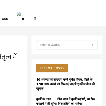
व्यापार
S
e
a
S
त्व में
r
c
E
h
RECENT POSTS
f
A
o
10 अगस्त को राष्ट्रीय कृमि मुक्ति दिवस, जिले के
r
R
3.98 लाख बच्चों को खिलाई जाएगी एलबेंडाजोल की
:
खुराक
C
कुर्सी के कान ……तीन साल में कुर्सी बदलेगी, या फिर
H
फाइलों में ही घूमेगा ‘रिशफलिंग’ का पहिया