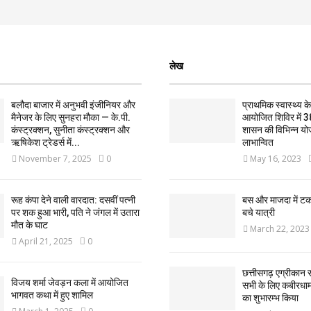
लेख
बलौदा बाजार में अनुभवी इंजीनियर और
प्राथमिक स्वास्थ्य केन्
मैनेजर के लिए सुनहरा मौका — के.पी.
आयोजित शिविर में 3
कंस्ट्रक्शन, सुनीता कंस्ट्रक्शन और
शासन की विभिन्न यो
ऋषिकेश ट्रेडर्स में...
लाभान्वित
November 7, 2025
0
May 16, 2023
रूह कंपा देने वाली वारदात: दसवीं पत्नी
बस और माजदा में ट
पर शक हुआ भारी, पति ने जंगल में उतारा
बचे यात्री
मौत के घाट
March 22, 2023
April 21, 2025
0
छत्तीसगढ़ एग्रीकान स
विजय शर्मा जेवड़न कला में आयोजित
सभी के लिए कबीरधाम ज
भागवत कथा में हुए शामिल
का शुभारम्भ किया