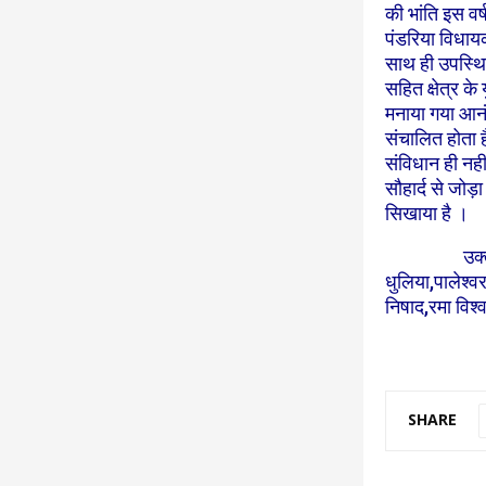
की भांति इस व
पंडरिया विधायक
साथ ही उपस्थि
सहित क्षेत्र के
मनाया गया आनं
संचालित होता है
संविधान ही नही
सौहार्द से जो
सिखाया है ।
उक्त आयोजन मे
धुलिया,पालेश्व
निषाद,रमा विश
SHARE