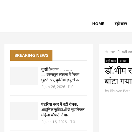
HOME
बड़ी खबर
Home
बड़ी ख
BREAKING NEWS
बड़ी खबर
समाचार
डॉ.भीम र
कुर्सी के कान ….. … ..
…..सहसपुर लोहारा में नियम
बांटा ग
छुट्टी पर, कुर्सियां ड्यूटी पर
July 26, 2026
0
by
Bhuvan Patel
पंडरिया नगर में बढ़ी रौनक,
आधुनिक सुविधाओं से सुसज्जित
महिला चौपाटी तैयार
June 16, 2026
0