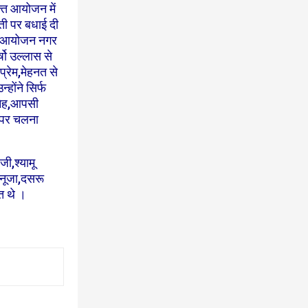
्त आयोजन में
ंती पर बधाई दी
 यह आयोजन नगर
र्षो उल्लास से
्रेम,मेहनत से
्होंने सिर्फ
्नेह,आपसी
ह पर चलना
ी,श्यामू
 खनूजा,दसरू
त थे ।