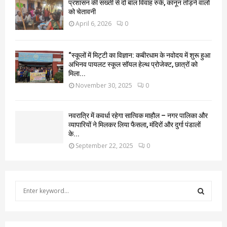
प्रशासन की सख्ती से दो बाल विवाह रुके, कानून तोड़ने वालों
को चेतावनी
April 6, 2026
0
“स्कूलों में मिट्टी का विज्ञान: कबीरधाम के नवोदय में शुरू हुआ
अभिनव पायलट स्कूल सॉयल हेल्थ प्रोजेक्ट, छात्रों को
मिला...
November 30, 2025
0
नवरात्रि में कवर्धा रहेगा सात्विक माहौल – नगर पालिका और
व्यापारियों ने मिलकर लिया फैसला, मंदिरों और दुर्गा पंडालों
के...
September 22, 2025
0
S
e
a
S
r