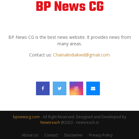
BP News CG
ABOUT US
BP News CG is the best news website. It provides news from
many areas.
Contact us:
Chainalindiakwd@gmail.com
FOLLOW US
bpnewscg.com
- All Right Reserved. Designed and Developed by
Newsreach
@2023 - newsreach.in
About Us
Contact
Disclaimer
Privacy Policy