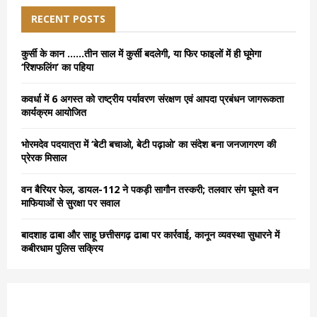
c
E
h
RECENT POSTS
f
A
o
कुर्सी के कान ……तीन साल में कुर्सी बदलेगी, या फिर फाइलों में ही घूमेगा
r
R
‘रिशफलिंग’ का पहिया
:
C
कवर्धा में 6 अगस्त को राष्ट्रीय पर्यावरण संरक्षण एवं आपदा प्रबंधन जागरूकता
कार्यक्रम आयोजित
H
भोरमदेव पदयात्रा में ‘बेटी बचाओ, बेटी पढ़ाओ’ का संदेश बना जनजागरण की
प्रेरक मिसाल
वन बैरियर फेल, डायल-112 ने पकड़ी सागौन तस्करी; तलवार संग घूमते वन
माफियाओं से सुरक्षा पर सवाल
बादशाह ढाबा और साहू छत्तीसगढ़ ढाबा पर कार्रवाई, कानून व्यवस्था सुधारने में
कबीरधाम पुलिस सक्रिय