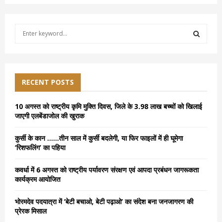
S
e
a
S
r
c
E
h
RECENT POSTS
f
A
o
10 अगस्त को राष्ट्रीय कृमि मुक्ति दिवस, जिले के 3.98 लाख बच्चों को खिलाई
r
R
जाएगी एलबेंडाजोल की खुराक
:
C
कुर्सी के कान ……तीन साल में कुर्सी बदलेगी, या फिर फाइलों में ही घूमेगा
‘रिशफलिंग’ का पहिया
H
कवर्धा में 6 अगस्त को राष्ट्रीय पर्यावरण संरक्षण एवं आपदा प्रबंधन जागरूकता
कार्यक्रम आयोजित
भोरमदेव पदयात्रा में ‘बेटी बचाओ, बेटी पढ़ाओ’ का संदेश बना जनजागरण की
प्रेरक मिसाल