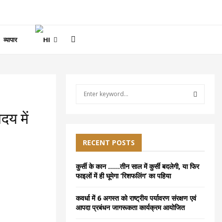
व्यापार
S
e
a
S
दय में
r
c
E
h
RECENT POSTS
f
A
o
कुर्सी के कान ……तीन साल में कुर्सी बदलेगी, या फिर
r
R
फाइलों में ही घूमेगा ‘रिशफलिंग’ का पहिया
:
C
कवर्धा में 6 अगस्त को राष्ट्रीय पर्यावरण संरक्षण एवं
आपदा प्रबंधन जागरूकता कार्यक्रम आयोजित
H