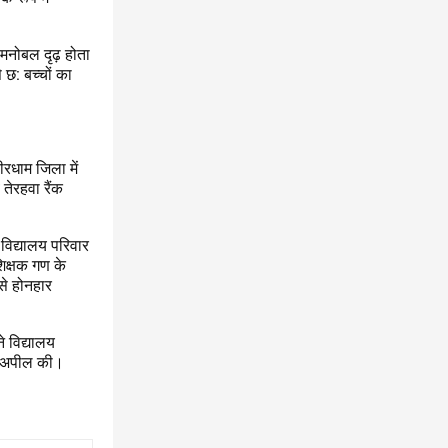
 मनोबल दृढ़ होता
छ: बच्चों का
ीरधाम जिला में
ं तेरहवा रैंक
म विद्यालय परिवार
शिक्षक गण के
से होनहार
े विद्यालय
भी अपील की।