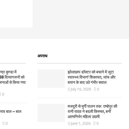
अपराध
द्र कुण्डा में
झोलाछाप डॉक्टर को बचाने में जुटा
88 दिव्यागजनों को
स्वास्थ्य विभाग! शिकायत, जांच और
जनाओं से किया गया
बयान के बाद उठे गंभीर सवाल
July 16, 2026
0
0
मजदूरी से मुर्गी पालन तक: राम्हेपुर की
कराव बाल ~ बाल
रानी यादव ने बदली किस्मत, बनीं
आत्मनिर्भर महिला उद्यमी
0
June 1, 2026
0