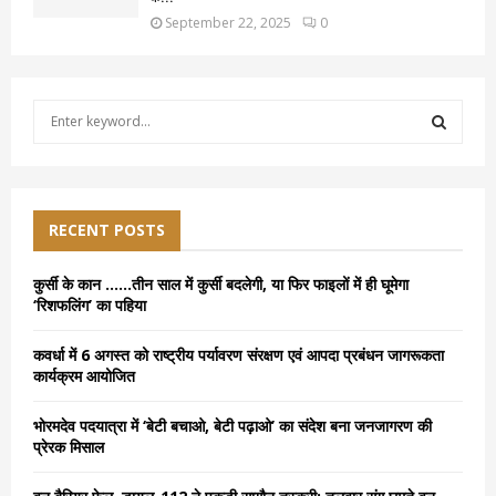
September 22, 2025
0
S
e
a
S
r
c
E
h
RECENT POSTS
f
A
o
कुर्सी के कान ……तीन साल में कुर्सी बदलेगी, या फिर फाइलों में ही घूमेगा
r
R
‘रिशफलिंग’ का पहिया
:
C
कवर्धा में 6 अगस्त को राष्ट्रीय पर्यावरण संरक्षण एवं आपदा प्रबंधन जागरूकता
कार्यक्रम आयोजित
H
भोरमदेव पदयात्रा में ‘बेटी बचाओ, बेटी पढ़ाओ’ का संदेश बना जनजागरण की
प्रेरक मिसाल