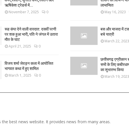
कंस्ट्रक्शन, सुनीता कंस्ट्रक्शन और
शासन की विभिन्न यो
ऋषिकेश ट्रेडर्स में...
लाभान्वित
November 7, 2025
0
May 16, 2023
रूह कंपा देने वाली वारदात: दसवीं पत्नी
बस और माजदा में ट
पर शक हुआ भारी, पति ने जंगल में उतारा
बचे यात्री
मौत के घाट
March 22, 202
April 21, 2025
0
छत्तीसगढ़ एग्रीकान स
विजय शर्मा जेवड़न कला में आयोजित
सभी के लिए कबीरधाम ज
भागवत कथा में हुए शामिल
का शुभारम्भ किया
March 1, 2025
0
March 19, 202
 the best news website. It provides news from many areas.