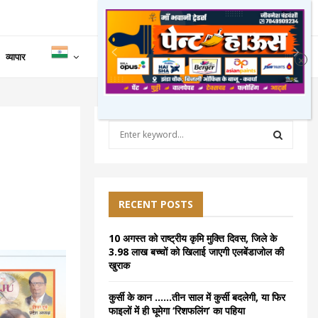
व्यापार
S
e
a
S
r
c
E
h
RECENT POSTS
f
A
o
10 अगस्त को राष्ट्रीय कृमि मुक्ति दिवस, जिले के
r
R
3.98 लाख बच्चों को खिलाई जाएगी एलबेंडाजोल की
:
खुराक
C
कुर्सी के कान ……तीन साल में कुर्सी बदलेगी, या फिर
H
फाइलों में ही घूमेगा ‘रिशफलिंग’ का पहिया