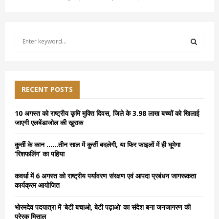
S
e
a
S
r
c
E
h
RECENT POSTS
f
A
o
10 अगस्त को राष्ट्रीय कृमि मुक्ति दिवस, जिले के 3.98 लाख बच्चों को खिलाई
r
R
जाएगी एलबेंडाजोल की खुराक
:
C
कुर्सी के कान ……तीन साल में कुर्सी बदलेगी, या फिर फाइलों में ही घूमेगा
‘रिशफलिंग’ का पहिया
H
कवर्धा में 6 अगस्त को राष्ट्रीय पर्यावरण संरक्षण एवं आपदा प्रबंधन जागरूकता
कार्यक्रम आयोजित
भोरमदेव पदयात्रा में ‘बेटी बचाओ, बेटी पढ़ाओ’ का संदेश बना जनजागरण की
प्रेरक मिसाल