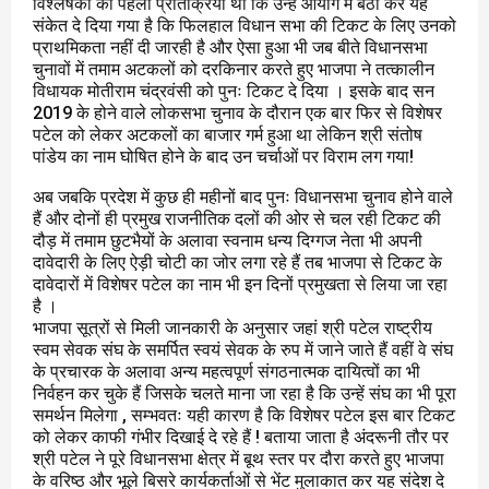
विश्लेषकों की पहली प्रतिक्रिया थी कि उन्हें आयोग में बैठा कर यह
संकेत दे दिया गया है कि फिलहाल विधान सभा की टिकट के लिए उनको
प्राथमिकता नहीं दी जारही है और ऐसा हुआ भी जब बीते विधानसभा
चुनावों में तमाम अटकलों को दरकिनार करते हुए भाजपा ने तत्कालीन
विधायक मोतीराम चंद्रवंसी को पुनः टिकट दे दिया । इसके बाद सन
2019 के होने वाले लोकसभा चुनाव के दौरान एक बार फिर से विशेषर
पटेल को लेकर अटकलों का बाजार गर्म हुआ था लेकिन श्री संतोष
पांडेय का नाम घोषित होने के बाद उन चर्चाओं पर विराम लग गया!
अब जबकि प्रदेश में कुछ ही महीनों बाद पुनः विधानसभा चुनाव होने वाले
हैं और दोनों ही प्रमुख राजनीतिक दलों की ओर से चल रही टिकट की
दौड़ में तमाम छुटभैयों के अलावा स्वनाम धन्य दिग्गज नेता भी अपनी
दावेदारी के लिए ऐड़ी चोटी का जोर लगा रहे हैं तब भाजपा से टिकट के
दावेदारों में विशेषर पटेल का नाम भी इन दिनों प्रमुखता से लिया जा रहा
है ।
भाजपा सूत्रों से मिली जानकारी के अनुसार जहां श्री पटेल राष्ट्रीय
स्वम सेवक संघ के समर्पित स्वयं सेवक के रुप में जाने जाते हैं वहीं वे संघ
के प्रचारक के अलावा अन्य महत्वपूर्ण संगठनात्मक दायित्वों का भी
निर्वहन कर चुके हैं जिसके चलते माना जा रहा है कि उन्हें संघ का भी पूरा
समर्थन मिलेगा , सम्भवतः यही कारण है कि विशेषर पटेल इस बार टिकट
को लेकर काफी गंभीर दिखाई दे रहे हैं ! बताया जाता है अंदरूनी तौर पर
श्री पटेल ने पूरे विधानसभा क्षेत्र में बूथ स्तर पर दौरा करते हुए भाजपा
के वरिष्ठ और भूले बिसरे कार्यकर्ताओं से भेंट मुलाकात कर यह संदेश दे