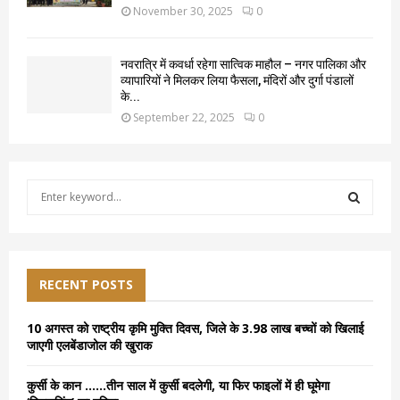
November 30, 2025
0
नवरात्रि में कवर्धा रहेगा सात्विक माहौल – नगर पालिका और
व्यापारियों ने मिलकर लिया फैसला, मंदिरों और दुर्गा पंडालों
के...
September 22, 2025
0
S
e
a
S
r
c
E
h
RECENT POSTS
f
A
o
10 अगस्त को राष्ट्रीय कृमि मुक्ति दिवस, जिले के 3.98 लाख बच्चों को खिलाई
r
R
जाएगी एलबेंडाजोल की खुराक
:
C
कुर्सी के कान ……तीन साल में कुर्सी बदलेगी, या फिर फाइलों में ही घूमेगा