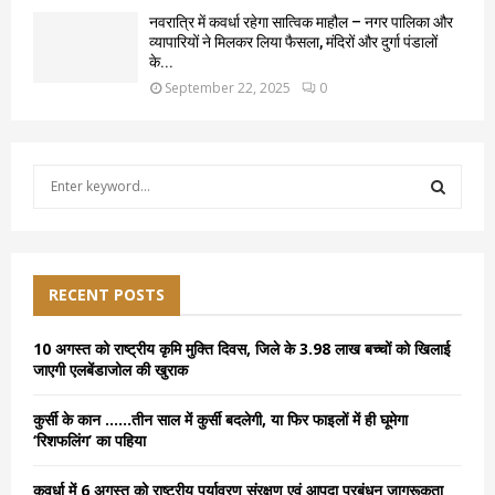
नवरात्रि में कवर्धा रहेगा सात्विक माहौल – नगर पालिका और
व्यापारियों ने मिलकर लिया फैसला, मंदिरों और दुर्गा पंडालों
के...
September 22, 2025
0
S
e
a
S
r
c
E
h
RECENT POSTS
f
A
o
10 अगस्त को राष्ट्रीय कृमि मुक्ति दिवस, जिले के 3.98 लाख बच्चों को खिलाई
r
R
जाएगी एलबेंडाजोल की खुराक
:
C
कुर्सी के कान ……तीन साल में कुर्सी बदलेगी, या फिर फाइलों में ही घूमेगा
‘रिशफलिंग’ का पहिया
H
कवर्धा में 6 अगस्त को राष्ट्रीय पर्यावरण संरक्षण एवं आपदा प्रबंधन जागरूकता