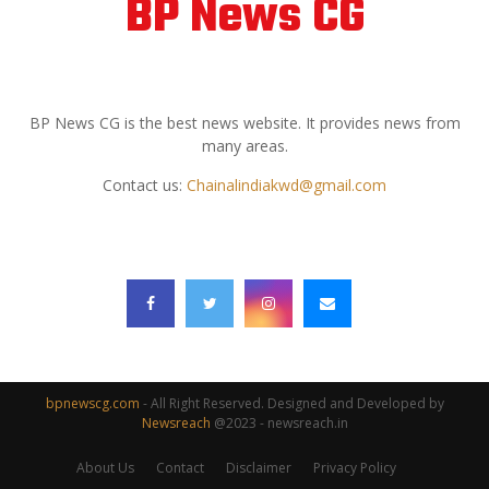
BP News CG
ABOUT US
BP News CG is the best news website. It provides news from
many areas.
Contact us:
Chainalindiakwd@gmail.com
FOLLOW US
bpnewscg.com
- All Right Reserved. Designed and Developed by
Newsreach
@2023 - newsreach.in
About Us
Contact
Disclaimer
Privacy Policy