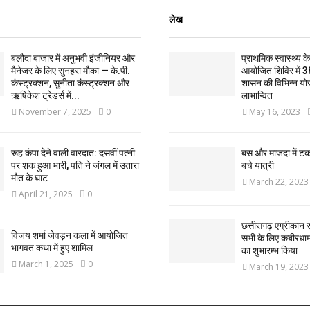
लेख
बलौदा बाजार में अनुभवी इंजीनियर और
प्राथमिक स्वास्थ्य केन्
मैनेजर के लिए सुनहरा मौका — के.पी.
आयोजित शिविर में 3
कंस्ट्रक्शन, सुनीता कंस्ट्रक्शन और
शासन की विभिन्न यो
ऋषिकेश ट्रेडर्स में...
लाभान्वित
November 7, 2025
0
May 16, 2023
रूह कंपा देने वाली वारदात: दसवीं पत्नी
बस और माजदा में ट
पर शक हुआ भारी, पति ने जंगल में उतारा
बचे यात्री
मौत के घाट
March 22, 2023
April 21, 2025
0
छत्तीसगढ़ एग्रीकान स
विजय शर्मा जेवड़न कला में आयोजित
सभी के लिए कबीरधाम ज
भागवत कथा में हुए शामिल
का शुभारम्भ किया
March 1, 2025
0
March 19, 2023