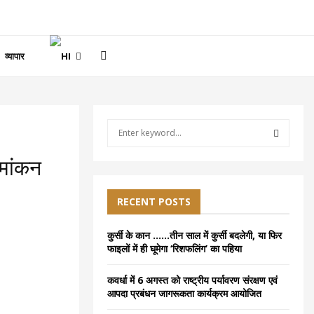
व्यापार
S
e
a
S
ामांकन
r
c
E
h
RECENT POSTS
f
A
o
कुर्सी के कान ……तीन साल में कुर्सी बदलेगी, या फिर
r
R
फाइलों में ही घूमेगा ‘रिशफलिंग’ का पहिया
:
C
कवर्धा में 6 अगस्त को राष्ट्रीय पर्यावरण संरक्षण एवं
आपदा प्रबंधन जागरूकता कार्यक्रम आयोजित
H