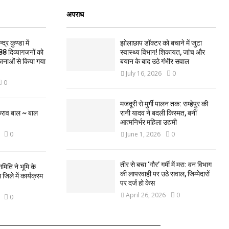
अपराध
द्र कुण्डा में
झोलाछाप डॉक्टर को बचाने में जुटा
88 दिव्यागजनों को
स्वास्थ्य विभाग! शिकायत, जांच और
जनाओं से किया गया
बयान के बाद उठे गंभीर सवाल
July 16, 2026
0
0
मजदूरी से मुर्गी पालन तक: राम्हेपुर की
कराव बाल ~ बाल
रानी यादव ने बदली किस्मत, बनीं
आत्मनिर्भर महिला उद्यमी
0
June 1, 2026
0
तीर से बचा ‘गौर’ गर्मी में मरा: वन विभाग
मिति ने भूमि के
की लापरवाही पर उठे सवाल, जिम्मेदारों
िले में कार्यक्रम
पर दर्ज हो केस
April 26, 2026
0
0