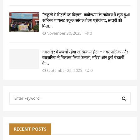
“स्कूलों में मिट्टी का विज्ञान: कबीरधाम के नवोदय में शुरू हुआ
अभिनव पायलट स्कूल सॉयल हेल्थ प्रोजेक्ट, छात्रों को
मिला...
November 30, 2025
0
नवरात्रि में कवर्धा रहेगा सात्विक माहौल – नगर पालिका और
व्यापारियों ने मिलकर लिया फैसला, मंदिरों और दुर्गा पंडालों
के...
September 22, 2025
0
S
e
a
S
r
c
E
h
RECENT POSTS
f
A