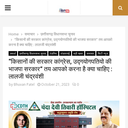
PRIMARY
MENU
Home
समाचार
छत्तीसगढ़ विधानसभा चुनाव
“किसानों की सरकार कांग्रेस, उद्गयोगपतियो की भाजपा सरकार” तय आपको
करना है क्या चाहिए : लालजी चंद्रवंशी
कवर्धा
छत्तीसगढ़ विधानसभा चुनाव
पंडरिया
पांडातराई
बड़ी खबर
समाचार
सिटी न्यूज़
“किसानों की सरकार कांग्रेस, उद्गयोगपतियो की
भाजपा सरकार” तय आपको करना है क्या चाहिए :
लालजी चंद्रवंशी
by
Bhuvan Patel
October 21, 2023
0