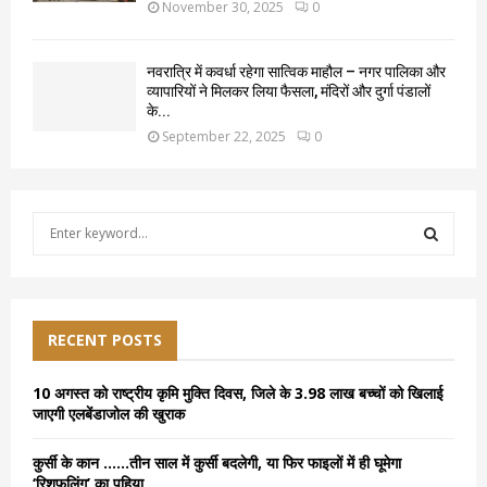
November 30, 2025
0
नवरात्रि में कवर्धा रहेगा सात्विक माहौल – नगर पालिका और
व्यापारियों ने मिलकर लिया फैसला, मंदिरों और दुर्गा पंडालों
के...
September 22, 2025
0
S
e
a
S
r
c
E
h
RECENT POSTS
f
A
o
10 अगस्त को राष्ट्रीय कृमि मुक्ति दिवस, जिले के 3.98 लाख बच्चों को खिलाई
r
R
जाएगी एलबेंडाजोल की खुराक
:
C
कुर्सी के कान ……तीन साल में कुर्सी बदलेगी, या फिर फाइलों में ही घूमेगा
‘रिशफलिंग’ का पहिया