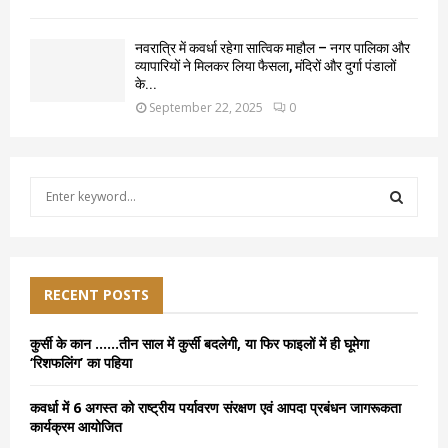
नवरात्रि में कवर्धा रहेगा सात्विक माहौल – नगर पालिका और
व्यापारियों ने मिलकर लिया फैसला, मंदिरों और दुर्गा पंडालों
के...
September 22, 2025
0
S
e
a
S
r
c
E
h
RECENT POSTS
f
A
o
कुर्सी के कान ……तीन साल में कुर्सी बदलेगी, या फिर फाइलों में ही घूमेगा
r
R
‘रिशफलिंग’ का पहिया
:
C
कवर्धा में 6 अगस्त को राष्ट्रीय पर्यावरण संरक्षण एवं आपदा प्रबंधन जागरूकता
कार्यक्रम आयोजित
H