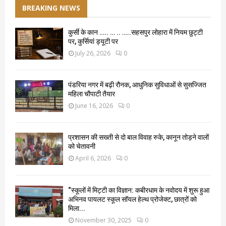
BREAKING NEWS
कुर्सी के कान ….. … .. …..सहसपुर लोहारा में नियम छुट्टी
पर, कुर्सियां ड्यूटी पर
July 26, 2026
0
पंडरिया नगर में बढ़ी रौनक, आधुनिक सुविधाओं से सुसज्जित
महिला चौपाटी तैयार
June 16, 2026
0
प्रशासन की सख्ती से दो बाल विवाह रुके, कानून तोड़ने वालों
को चेतावनी
April 6, 2026
0
“स्कूलों में मिट्टी का विज्ञान: कबीरधाम के नवोदय में शुरू हुआ
अभिनव पायलट स्कूल सॉयल हेल्थ प्रोजेक्ट, छात्रों को
मिला...
November 30, 2025
0