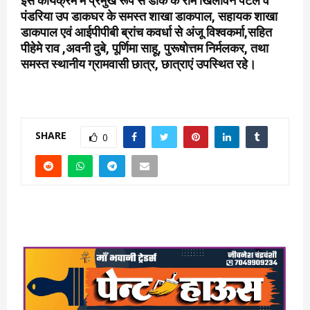
इस कार्यक्रम में प्रमुख रूप से डाक के राम खिलावन पटेल व
पंडरिया उप डाकघर के समस्त शाखा डाकपाल, सहायक शाखा
डाकपाल एवं आईपीपीबी ब्रांच कवर्धा से अंजू विश्वकर्मा,सहित
पीहेमे राव ,अवनी दुबे, पूर्णिमा साहू, पुरूषोत्तम निर्मलकर, तथा
समस्त स्थानीय ग्रामवासी छात्र, छात्राएं उपस्थित रहे।
SHARE
0