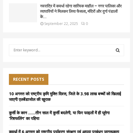
नवरात्रि में कवर्धा रहेगा सात्विक माहौल – नगर पालिका और
व्यापारियों ने मिलकर लिया फैसला, मंदिरों और दुर्गा पंडालों
के...
September 22, 2025
0
S
e
a
S
r
c
E
h
RECENT POSTS
f
A
o
10 अगस्त को राष्ट्रीय कृमि मुक्ति दिवस, जिले के 3.98 लाख बच्चों को खिलाई
r
R
जाएगी एलबेंडाजोल की खुराक
:
C
कुर्सी के कान ……तीन साल में कुर्सी बदलेगी, या फिर फाइलों में ही घूमेगा
‘रिशफलिंग’ का पहिया
H
कवर्धा में 6 अगस्त को राष्ट्रीय पर्यावरण संरक्षण एवं आपदा प्रबंधन जागरूकता