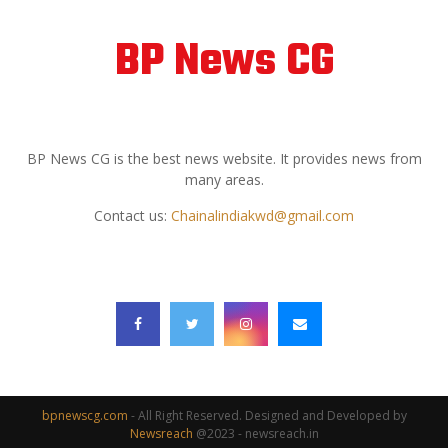
BP News CG
ABOUT US
BP News CG is the best news website. It provides news from
many areas.
Contact us:
Chainalindiakwd@gmail.com
FOLLOW US
bpnewscg.com
- All Right Reserved. Designed and Developed by
Newsreach
@2023 - newsreach.in