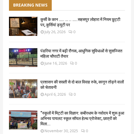
BREAKING NEWS
कुर्सी के कान ….. … .. …..सहसपुर लोहारा में नियम छुट्टी
पर, कुर्सियां ड्यूटी पर
July 26, 2026
0
पंडरिया नगर में बढ़ी रौनक, आधुनिक सुविधाओं से सुसज्जित
महिला चौपाटी तैयार
June 16, 2026
0
प्रशासन की सख्ती से दो बाल विवाह रुके, कानून तोड़ने वालों
को चेतावनी
April 6, 2026
0
“स्कूलों में मिट्टी का विज्ञान: कबीरधाम के नवोदय में शुरू हुआ
अभिनव पायलट स्कूल सॉयल हेल्थ प्रोजेक्ट, छात्रों को
मिला...
November 30, 2025
0