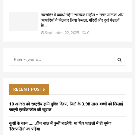
नवरात्रि में कवर्धा रहेगा सात्विक माहौल – नगर पालिका और
व्यापारियों ने मिलकर लिया फैसला, मंदिरों और दुर्गा पंडालों
के...
September 22, 2025
0
S
e
a
S
r
c
E
h
RECENT POSTS
f
A
o
10 अगस्त को राष्ट्रीय कृमि मुक्ति दिवस, जिले के 3.98 लाख बच्चों को खिलाई
r
R
जाएगी एलबेंडाजोल की खुराक
:
C
कुर्सी के कान ……तीन साल में कुर्सी बदलेगी, या फिर फाइलों में ही घूमेगा
‘रिशफलिंग’ का पहिया
H