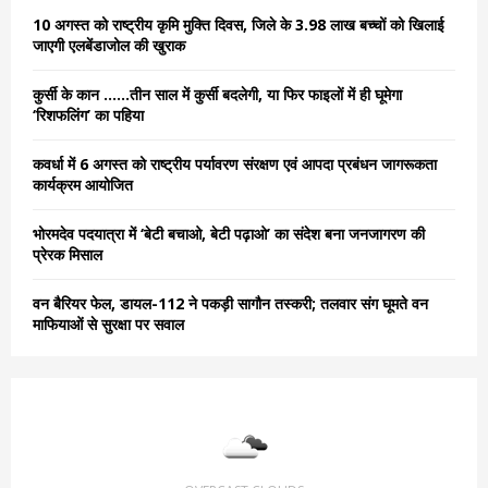
o
10 अगस्त को राष्ट्रीय कृमि मुक्ति दिवस, जिले के 3.98 लाख बच्चों को खिलाई
r
R
जाएगी एलबेंडाजोल की खुराक
:
C
कुर्सी के कान ……तीन साल में कुर्सी बदलेगी, या फिर फाइलों में ही घूमेगा
‘रिशफलिंग’ का पहिया
H
कवर्धा में 6 अगस्त को राष्ट्रीय पर्यावरण संरक्षण एवं आपदा प्रबंधन जागरूकता
कार्यक्रम आयोजित
भोरमदेव पदयात्रा में ‘बेटी बचाओ, बेटी पढ़ाओ’ का संदेश बना जनजागरण की
प्रेरक मिसाल
वन बैरियर फेल, डायल-112 ने पकड़ी सागौन तस्करी; तलवार संग घूमते वन
माफियाओं से सुरक्षा पर सवाल