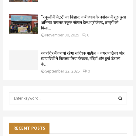
“स्कूलों में मिट्टी का विज्ञान: कबीरधाम के नवोदय में शुरू हुआ
अभिनव पायलट स्कूल सॉयल हेल्थ प्रोजेक्ट, छात्रों को
मिला...
November 30, 2025
0
नवरात्रि में कवर्धा रहेगा सात्विक माहौल – नगर पालिका और
व्यापारियों ने मिलकर लिया फैसला, मंदिरों और दुर्गा पंडालों
के...
September 22, 2025
0
S
e
a
S
r
c
E
h
RECENT POSTS
f
A