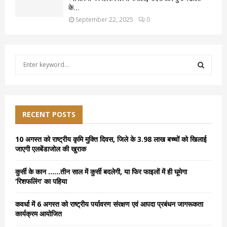
के...
September 22, 2025
0
S
e
a
S
r
c
E
h
RECENT POSTS
f
A
o
10 अगस्त को राष्ट्रीय कृमि मुक्ति दिवस, जिले के 3.98 लाख बच्चों को खिलाई
r
R
जाएगी एलबेंडाजोल की खुराक
:
C
कुर्सी के कान ……तीन साल में कुर्सी बदलेगी, या फिर फाइलों में ही घूमेगा
‘रिशफलिंग’ का पहिया
H
कवर्धा में 6 अगस्त को राष्ट्रीय पर्यावरण संरक्षण एवं आपदा प्रबंधन जागरूकता
कार्यक्रम आयोजित