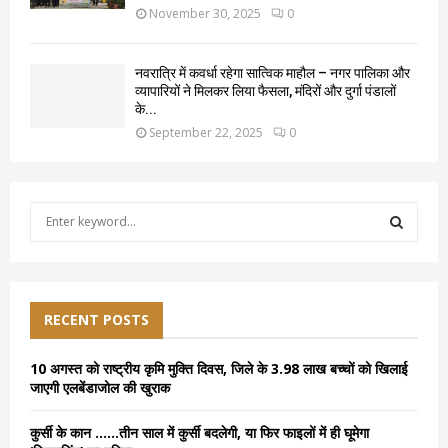
November 30, 2025
0
नवरात्रि में कवर्धा रहेगा सात्विक माहौल – नगर पालिका और
व्यापारियों ने मिलकर लिया फैसला, मंदिरों और दुर्गा पंडालों
के...
September 22, 2025
0
S
e
a
S
r
c
E
h
RECENT POSTS
f
A
o
10 अगस्त को राष्ट्रीय कृमि मुक्ति दिवस, जिले के 3.98 लाख बच्चों को खिलाई
r
R
जाएगी एलबेंडाजोल की खुराक
:
C
कुर्सी के कान ……तीन साल में कुर्सी बदलेगी, या फिर फाइलों में ही घूमेगा