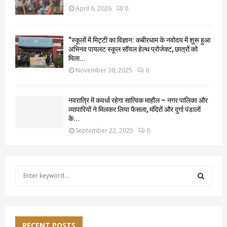
April 6, 2026
0
“स्कूलों में मिट्टी का विज्ञान: कबीरधाम के नवोदय में शुरू हुआ
अभिनव पायलट स्कूल सॉयल हेल्थ प्रोजेक्ट, छात्रों को
मिला...
November 30, 2025
0
नवरात्रि में कवर्धा रहेगा सात्विक माहौल – नगर पालिका और
व्यापारियों ने मिलकर लिया फैसला, मंदिरों और दुर्गा पंडालों
के...
September 22, 2025
0
S
e
a
S
r
c
E
h
RECENT POSTS