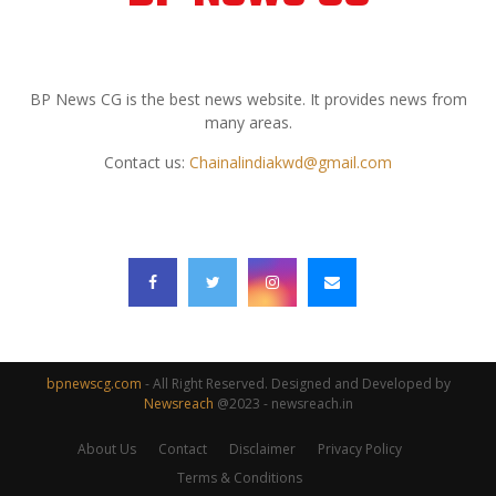
ABOUT US
BP News CG is the best news website. It provides news from
many areas.
Contact us:
Chainalindiakwd@gmail.com
FOLLOW US
bpnewscg.com
- All Right Reserved. Designed and Developed by
Newsreach
@2023 - newsreach.in
About Us
Contact
Disclaimer
Privacy Policy
Terms & Conditions